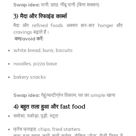
Swap idea:
पानी, छाछ, नींबू पानी (बिना शक्कर)
3) मैदा और रिफाइंड कार्ब्स
मैदा और refined foods अक्सर बार-बार hunger और
cravings बढ़ाते हैं।
कम/avoid करें:
white bread, buns, biscuits
noodles, pizza base
bakery snacks
Swap idea:
गेहूं/मल्टीग्रेन विकल्प, घर का simple खाना
4) बहुत तला हुआ और fast food
समोसा, पकोड़ा, पूड़ी, भटूरा
फ्रेंच फ्राइज़, chips, fried starters
तला हुआ खाना कभी-कभी चलेगा, लेकिन “रोज़” फैटी लिवर में