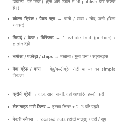
विकल्प” पर टिकें। (इसे आप टेबल में भी publish कर सकते
हैं।)
कोल्ड ड्रिंक / पैक्ड जूस
→ पानी / छाछ / नींबू पानी (बिना
शक्कर)
मिठाई / केक / बिस्किट
→ 1 whole fruit (portion) /
plain दही
समोसा / पकोड़ा / chips
→ मखाना / भुना चना / स्प्राउट्स
मैदा ब्रेड / बन्स
→ गेहूं/मल्टीग्रेन रोटी या घर का simple
विकल्प
क्रीमी ग्रेवी
→ दाल, सादा सब्जी, दही आधारित हल्की करी
लेट नाइट भारी डिनर
→ हल्का डिनर + 2–3 घंटे पहले
बेकरी स्नैक्स
→ roasted nuts (छोटी मात्रा) / दही / सूप